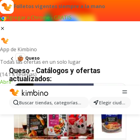
Folletos vigentes siempre a la mano
Agregar a Chrome - GRATIS
App de Kimbino
Queso
Todas las ofertas en un solo lugar
Queso - Catálogos y ofertas
(14.1 k reseñas)
actualizados:
Abrir
Buscar tiendas, categorías, productos...
Elegir ciudad