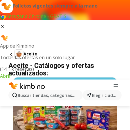
Folletos vigentes siempre a la mano
Agregar a Chrome - GRATIS
App de Kimbino
Aceite
Todas las ofertas en un solo lugar
Aceite - Catálogos y ofertas
(14.1 k reseñas)
actualizados:
Abrir
Buscar tiendas, categorías, productos...
Elegir ciudad