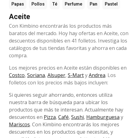
Papas
Pollos
Té
Perfume
Pan
Pastel
Aceite
Con Kimbino encontrarás los productos más
baratos del mercado. Hoy hay ofertas en Aceite, con
descuentos disponibles en 41 folletos. Investiga los
catálogos de tus tiendas favoritas y ahorra en cada
compra.
Los mejores precios en Aceite están disponibles en
Costco
,
Soriana
,
Alsuper
,
S-Mart
y
Andrea
. Los
folletos con los precios más bajos incluyen:
Si quieres seguir ahorrando, entonces utiliza
nuestra barra de búsqueda para ubicar los
productos que más te interesan. Actualmente hay
descuentos en
Pizza
,
Café
,
Sushi
,
Hamburguesa
y
Mariscos
. Con Kimbino encontrarás los mejores
descuentos en los productos que necesitas, y