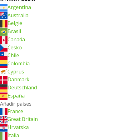
Argentina
Australia
België
Brasil
Canada
Česko
Chile
Colombia
Cyprus
Danmark
Deutschland
España
Añadir países
France
Great Britain
Hrvatska
Italia