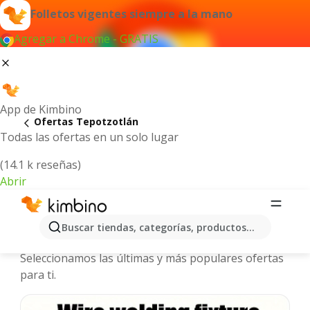
Folletos vigentes siempre a la mano
Agregar a Chrome - GRATIS
App de Kimbino
Ofertas Tepotzotlán
Todas las ofertas en un solo lugar
(14.1 k reseñas)
Abrir
Tepotzotlán - Folletos y ofertas más
Buscar tiendas, categorías, productos...
actuales
Seleccionamos las últimas y más populares ofertas
para ti.