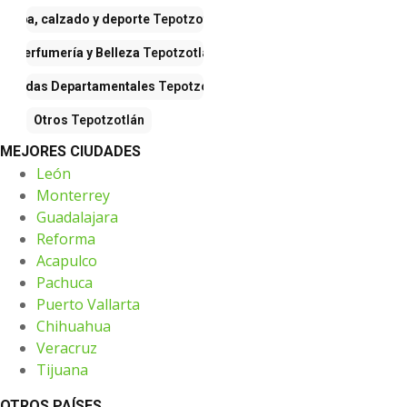
Ropa, calzado y deporte
Tepotzotlán
Perfumería y Belleza
Tepotzotlán
Tiendas Departamentales
Tepotzotlán
Otros
Tepotzotlán
MEJORES CIUDADES
León
Monterrey
Guadalajara
Reforma
Acapulco
Pachuca
Puerto Vallarta
Chihuahua
Veracruz
Tijuana
OTROS PAÍSES