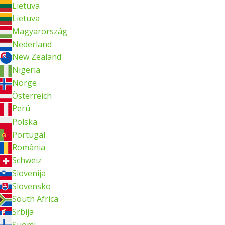
Lietuva
Lietuva
Magyarország
Nederland
New Zealand
Nigeria
Norge
Österreich
Perú
Polska
Portugal
România
Schweiz
Slovenija
Slovensko
South Africa
Srbija
Suomi