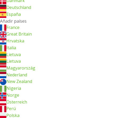
Danmark
Deutschland
España
Añadir países
France
Great Britain
Hrvatska
Italia
Lietuva
Lietuva
Magyarország
Nederland
New Zealand
Nigeria
Norge
Österreich
Perú
Polska