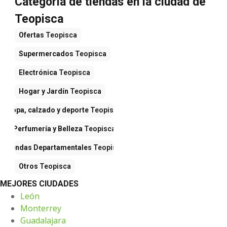
Categoría de tiendas en la ciudad de
Teopisca
Ofertas
Teopisca
Supermercados
Teopisca
Electrónica
Teopisca
Hogar y Jardín
Teopisca
Ropa, calzado y deporte
Teopisca
Perfumería y Belleza
Teopisca
Tiendas Departamentales
Teopisca
Otros
Teopisca
MEJORES CIUDADES
León
Monterrey
Guadalajara