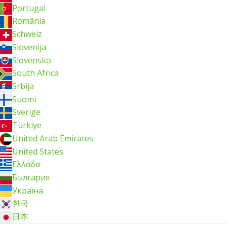
Portugal
România
Schweiz
Slovenija
Slovensko
South Africa
Srbija
Suomi
Sverige
Türkiye
United Arab Emirates
United States
Ελλάδα
България
Україна
한국
日本