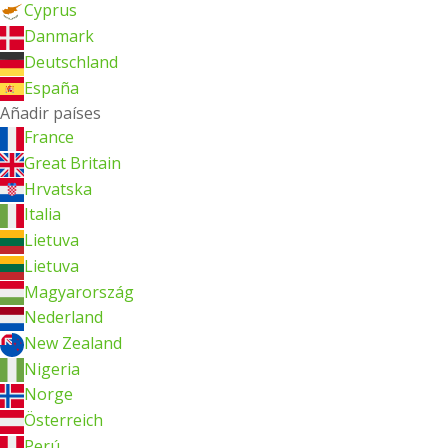
Cyprus
Danmark
Deutschland
España
Añadir países
France
Great Britain
Hrvatska
Italia
Lietuva
Lietuva
Magyarország
Nederland
New Zealand
Nigeria
Norge
Österreich
Perú