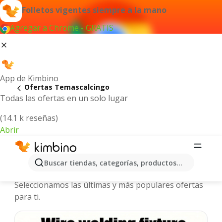
Folletos vigentes siempre a la mano
Agregar a Chrome - GRATIS
App de Kimbino
Ofertas Temascalcingo
Todas las ofertas en un solo lugar
(14.1 k reseñas)
Abrir
Temascalcingo - Folletos y ofertas
Buscar tiendas, categorías, productos...
más actuales
Seleccionamos las últimas y más populares ofertas
para ti.