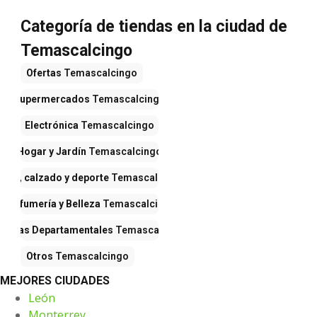
Categoría de tiendas en la ciudad de
Temascalcingo
Ofertas
Temascalcingo
Supermercados
Temascalcingo
Electrónica
Temascalcingo
Hogar y Jardín
Temascalcingo
opa, calzado y deporte
Temascalcingo
Perfumería y Belleza
Temascalcingo
iendas Departamentales
Temascalcingo
Otros
Temascalcingo
MEJORES CIUDADES
León
Monterrey