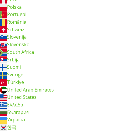
Polska
Portugal
România
Schweiz
Slovenija
Slovensko
South Africa
Srbija
Suomi
Sverige
Türkiye
United Arab Emirates
United States
Ελλάδα
България
Україна
한국