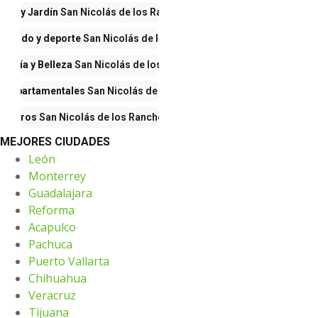
gar y Jardín
San Nicolás de los Ranchos
calzado y deporte
San Nicolás de los Ranchos
mería y Belleza
San Nicolás de los Ranchos
 Departamentales
San Nicolás de los Ranchos
Otros
San Nicolás de los Ranchos
MEJORES CIUDADES
León
Monterrey
Guadalajara
Reforma
Acapulco
Pachuca
Puerto Vallarta
Chihuahua
Veracruz
Tijuana