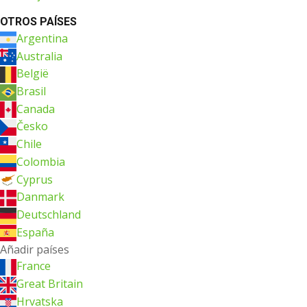
OTROS PAÍSES
Argentina
Australia
België
Brasil
Canada
Česko
Chile
Colombia
Cyprus
Danmark
Deutschland
España
Añadir países
France
Great Britain
Hrvatska