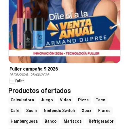
Fuller campaña 9 2026
05/08/2026
-
25/08/2026
Fuller
Productos ofertados
Calculadora
Juego
Video
Pizza
Taco
Café
Sushi
Nintendo Switch
Xbox
Flores
Hamburguesa
Banco
Mariscos
Refrigerador