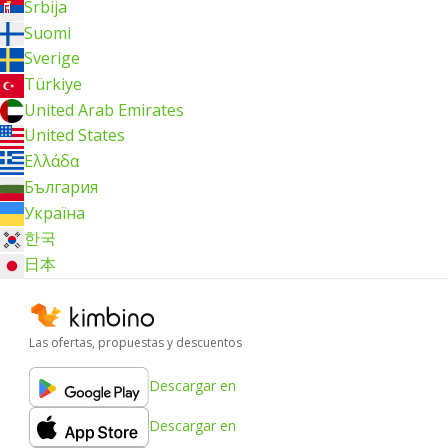
Srbija
Suomi
Sverige
Türkiye
United Arab Emirates
United States
Ελλάδα
България
Україна
한국
日本
Las ofertas, propuestas y descuentos
Descargar en
Descargar en