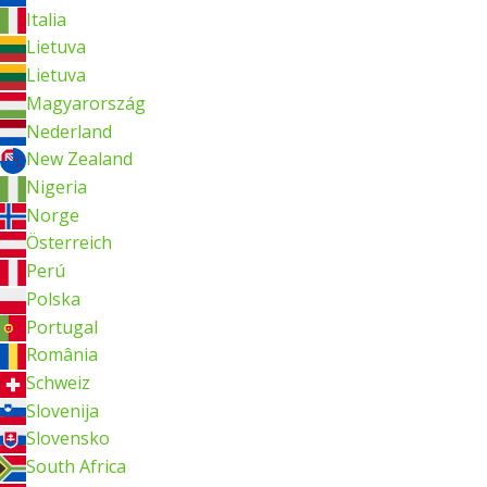
Italia
Lietuva
Lietuva
Magyarország
Nederland
New Zealand
Nigeria
Norge
Österreich
Perú
Polska
Portugal
România
Schweiz
Slovenija
Slovensko
South Africa