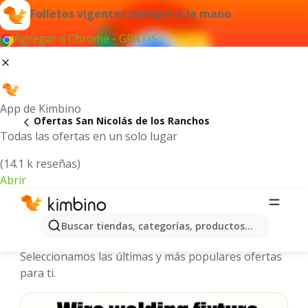
Folletos vigentes siempre a la mano
Agregar a Chrome - GRATIS
App de Kimbino
Ofertas San Nicolás de los Ranchos
Todas las ofertas en un solo lugar
(14.1 k reseñas)
Abrir
San Nicolás de los Ranchos - Folletos
Buscar tiendas, categorías, productos...
y ofertas más actuales
Seleccionamos las últimas y más populares ofertas
para ti.