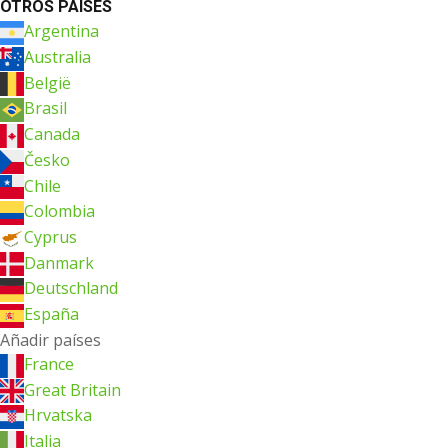
OTROS PAÍSES
Argentina
Australia
België
Brasil
Canada
Česko
Chile
Colombia
Cyprus
Danmark
Deutschland
España
Añadir países
France
Great Britain
Hrvatska
Italia