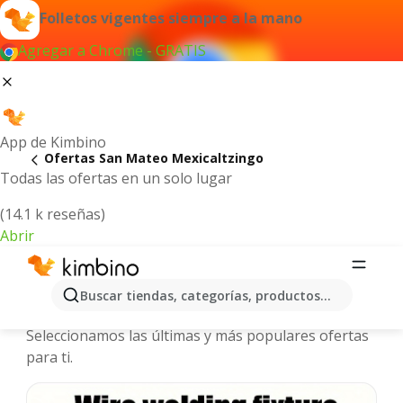
Folletos vigentes siempre a la mano
Agregar a Chrome - GRATIS
App de Kimbino
Ofertas San Mateo Mexicaltzingo
Todas las ofertas en un solo lugar
(14.1 k reseñas)
Abrir
San Mateo Mexicaltzingo - Folletos y
Buscar tiendas, categorías, productos...
ofertas más actuales
Seleccionamos las últimas y más populares ofertas
para ti.