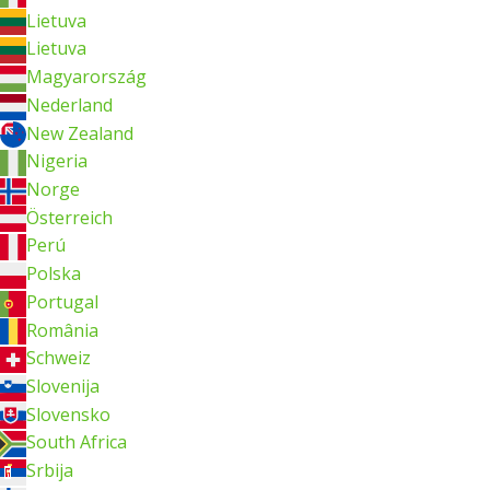
Lietuva
Lietuva
Magyarország
Nederland
New Zealand
Nigeria
Norge
Österreich
Perú
Polska
Portugal
România
Schweiz
Slovenija
Slovensko
South Africa
Srbija