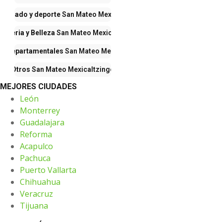
 calzado y deporte
San Mateo Mexicaltzingo
fumeria y Belleza
San Mateo Mexicaltzingo
as Departamentales
San Mateo Mexicaltzingo
Otros
San Mateo Mexicaltzingo
MEJORES CIUDADES
León
Monterrey
Guadalajara
Reforma
Acapulco
Pachuca
Puerto Vallarta
Chihuahua
Veracruz
Tijuana