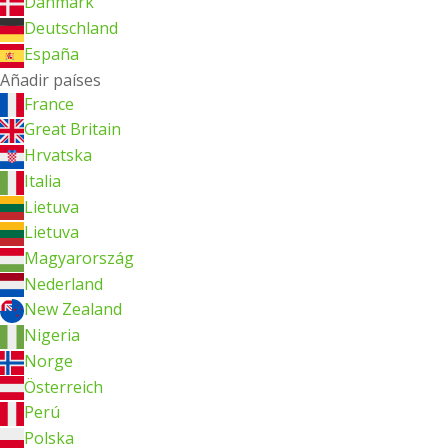
Danmark
Deutschland
España
Añadir países
France
Great Britain
Hrvatska
Italia
Lietuva
Lietuva
Magyarország
Nederland
New Zealand
Nigeria
Norge
Österreich
Perú
Polska