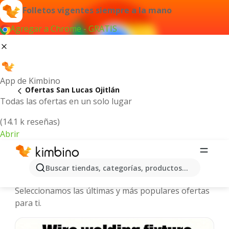
Folletos vigentes siempre a la mano
Agregar a Chrome - GRATIS
App de Kimbino
Ofertas San Lucas Ojitlán
Todas las ofertas en un solo lugar
(14.1 k reseñas)
Abrir
San Lucas Ojitlán - Folletos y ofertas
Buscar tiendas, categorías, productos...
más actuales
Seleccionamos las últimas y más populares ofertas
para ti.