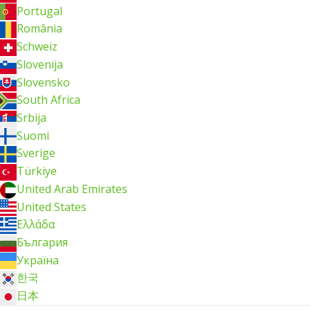
Portugal
România
Schweiz
Slovenija
Slovensko
South Africa
Srbija
Suomi
Sverige
Türkiye
United Arab Emirates
United States
Ελλάδα
България
Україна
한국
日本