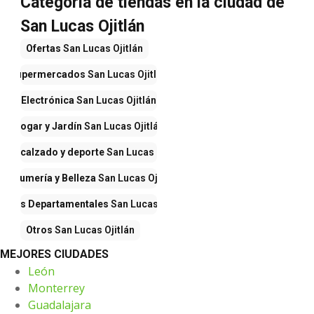
Categoría de tiendas en la ciudad de
San Lucas Ojitlán
Ofertas
San Lucas Ojitlán
Supermercados
San Lucas Ojitlán
Electrónica
San Lucas Ojitlán
Hogar y Jardín
San Lucas Ojitlán
opa, calzado y deporte
San Lucas Ojitlán
Perfumería y Belleza
San Lucas Ojitlán
endas Departamentales
San Lucas Ojitlán
Otros
San Lucas Ojitlán
MEJORES CIUDADES
León
Monterrey
Guadalajara