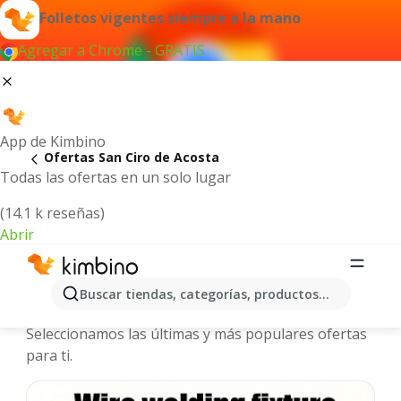
Folletos vigentes siempre a la mano
Agregar a Chrome - GRATIS
App de Kimbino
Ofertas San Ciro de Acosta
Todas las ofertas en un solo lugar
(14.1 k reseñas)
Abrir
San Ciro de Acosta - Folletos y
Buscar tiendas, categorías, productos...
ofertas más actuales
Seleccionamos las últimas y más populares ofertas
para ti.