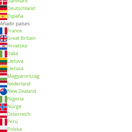
Danmark
Deutschland
España
Añadir países
France
Great Britain
Hrvatska
Italia
Lietuva
Lietuva
Magyarország
Nederland
New Zealand
Nigeria
Norge
Österreich
Perú
Polska