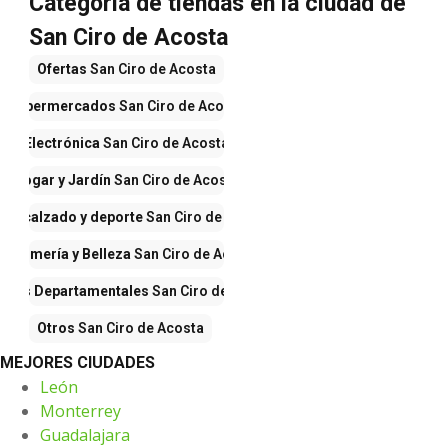
Categoría de tiendas en la ciudad de
San Ciro de Acosta
Ofertas
San Ciro de Acosta
Supermercados
San Ciro de Acosta
Electrónica
San Ciro de Acosta
Hogar y Jardín
San Ciro de Acosta
pa, calzado y deporte
San Ciro de Acosta
erfumería y Belleza
San Ciro de Acosta
ndas Departamentales
San Ciro de Acosta
Otros
San Ciro de Acosta
MEJORES CIUDADES
León
Monterrey
Guadalajara