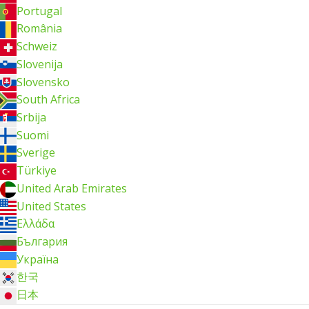
Portugal
România
Schweiz
Slovenija
Slovensko
South Africa
Srbija
Suomi
Sverige
Türkiye
United Arab Emirates
United States
Ελλάδα
България
Україна
한국
日本