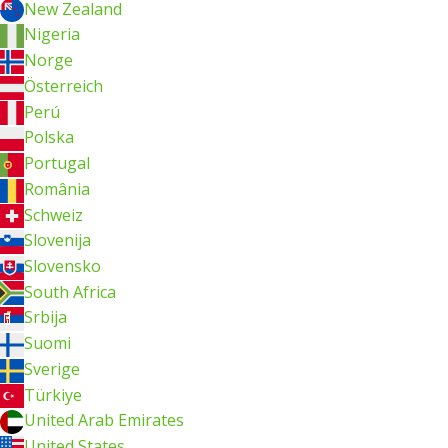
New Zealand
Nigeria
Norge
Österreich
Perú
Polska
Portugal
România
Schweiz
Slovenija
Slovensko
South Africa
Srbija
Suomi
Sverige
Türkiye
United Arab Emirates
United States