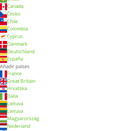
Canada
Česko
Chile
Colombia
Cyprus
Danmark
Deutschland
España
Añadir países
France
Great Britain
Hrvatska
Italia
Lietuva
Lietuva
Magyarország
Nederland