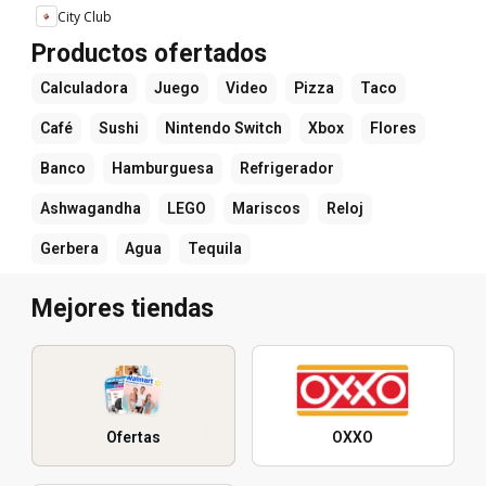
City Club
Productos ofertados
Calculadora
Juego
Video
Pizza
Taco
Café
Sushi
Nintendo Switch
Xbox
Flores
Banco
Hamburguesa
Refrigerador
Ashwagandha
LEGO
Mariscos
Reloj
Gerbera
Agua
Tequila
Mejores tiendas
Ofertas
OXXO