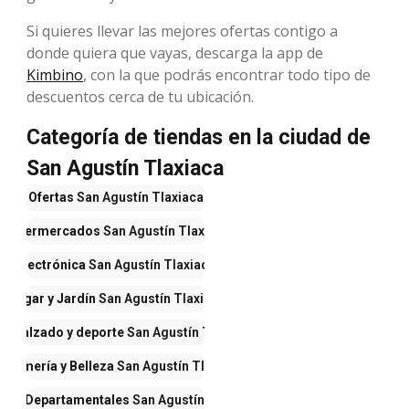
Si quieres llevar las mejores ofertas contigo a
donde quiera que vayas, descarga la app de
Kimbino
, con la que podrás encontrar todo tipo de
descuentos cerca de tu ubicación.
Categoría de tiendas en la ciudad de
San Agustín Tlaxiaca
Ofertas
San Agustín Tlaxiaca
Supermercados
San Agustín Tlaxiaca
Electrónica
San Agustín Tlaxiaca
Hogar y Jardín
San Agustín Tlaxiaca
a, calzado y deporte
San Agustín Tlaxiaca
erfumería y Belleza
San Agustín Tlaxiaca
das Departamentales
San Agustín Tlaxiaca