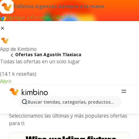
Folletos vigentes siempre a la mano
Agregar a Chrome - GRATIS
App de Kimbino
Ofertas San Agustín Tlaxiaca
Todas las ofertas en un solo lugar
(14.1 k reseñas)
Abrir
San Agustín Tlaxiaca - Folletos y
Buscar tiendas, categorías, productos...
ofertas más actuales
Seleccionamos las últimas y más populares ofertas
para ti.