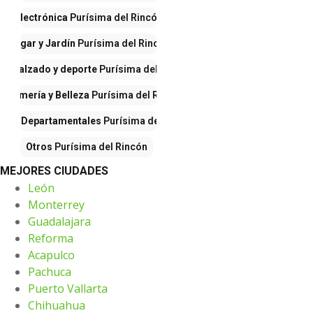
Electrónica
Purísima del Rincón
Hogar y Jardín
Purísima del Rincón
a, calzado y deporte
Purísima del Rincón
erfumería y Belleza
Purísima del Rincón
ndas Departamentales
Purísima del Rincón
Otros
Purísima del Rincón
MEJORES CIUDADES
León
Monterrey
Guadalajara
Reforma
Acapulco
Pachuca
Puerto Vallarta
Chihuahua