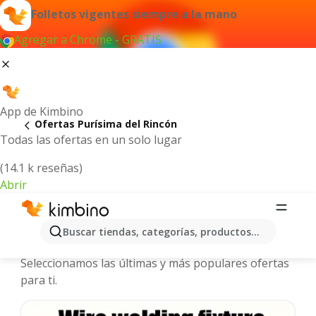
Folletos vigentes siempre a la mano
Agregar a Chrome - GRATIS
App de Kimbino
Ofertas Purísima del Rincón
Todas las ofertas en un solo lugar
(14.1 k reseñas)
Abrir
Purísima del Rincón - Folletos y
Buscar tiendas, categorías, productos...
ofertas más actuales
Seleccionamos las últimas y más populares ofertas
para ti.