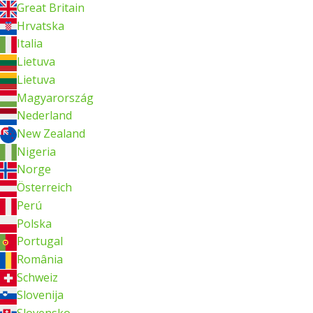
Great Britain
Hrvatska
Italia
Lietuva
Lietuva
Magyarország
Nederland
New Zealand
Nigeria
Norge
Österreich
Perú
Polska
Portugal
România
Schweiz
Slovenija