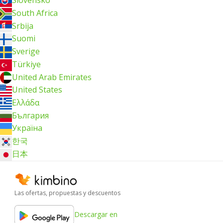
Slovensko
South Africa
Srbija
Suomi
Sverige
Türkiye
United Arab Emirates
United States
Ελλάδα
България
Україна
한국
日本
Las ofertas, propuestas y descuentos
Descargar en