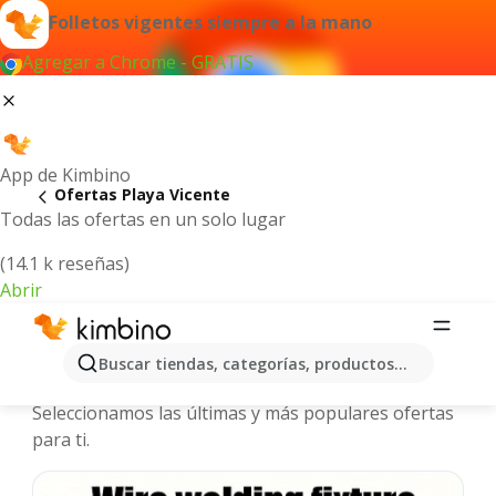
Folletos vigentes siempre a la mano
Agregar a Chrome - GRATIS
App de Kimbino
Ofertas Playa Vicente
Todas las ofertas en un solo lugar
(14.1 k reseñas)
Abrir
Playa Vicente - Folletos y ofertas
Buscar tiendas, categorías, productos...
más actuales
Seleccionamos las últimas y más populares ofertas
para ti.