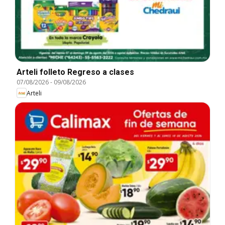
Arteli folleto Regreso a clases
07/08/2026
-
09/08/2026
Arteli