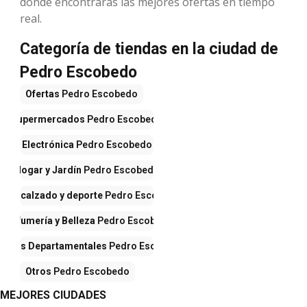
donde encontrarás las mejores ofertas en tiempo
real.
Categoría de tiendas en la ciudad de
Pedro Escobedo
Ofertas
Pedro Escobedo
Supermercados
Pedro Escobedo
Electrónica
Pedro Escobedo
Hogar y Jardín
Pedro Escobedo
opa, calzado y deporte
Pedro Escobedo
Perfumería y Belleza
Pedro Escobedo
endas Departamentales
Pedro Escobedo
Otros
Pedro Escobedo
MEJORES CIUDADES