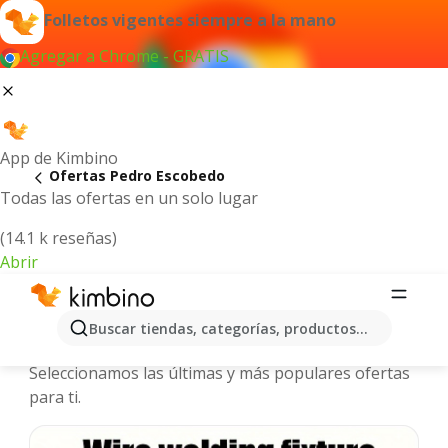
Folletos vigentes siempre a la mano
Agregar a Chrome - GRATIS
App de Kimbino
Ofertas Pedro Escobedo
Todas las ofertas en un solo lugar
(14.1 k reseñas)
Abrir
Pedro Escobedo - Folletos y ofertas
Buscar tiendas, categorías, productos...
más actuales
Seleccionamos las últimas y más populares ofertas
para ti.