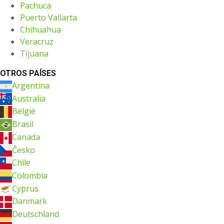
Pachuca
Puerto Vallarta
Chihuahua
Veracruz
Tijuana
OTROS PAÍSES
Argentina
Australia
België
Brasil
Canada
Česko
Chile
Colombia
Cyprus
Danmark
Deutschland