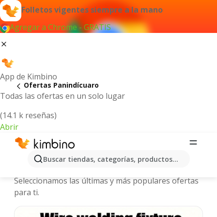
Folletos vigentes siempre a la mano
Agregar a Chrome - GRATIS
App de Kimbino
Ofertas Panindícuaro
Todas las ofertas en un solo lugar
(14.1 k reseñas)
Abrir
Panindícuaro - Folletos y ofertas más
Buscar tiendas, categorías, productos...
actuales
Seleccionamos las últimas y más populares ofertas
para ti.