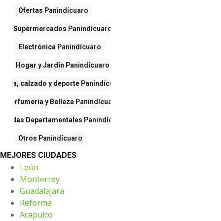
Ofertas
Panindícuaro
Supermercados
Panindícuaro
Electrónica
Panindícuaro
Hogar y Jardín
Panindícuaro
Ropa, calzado y deporte
Panindícuaro
Perfumería y Belleza
Panindícuaro
Tiendas Departamentales
Panindícuaro
Otros
Panindícuaro
MEJORES CIUDADES
León
Monterrey
Guadalajara
Reforma
Acapulco