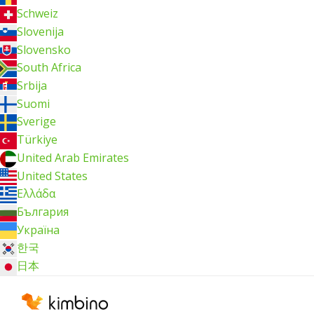
Schweiz
Slovenija
Slovensko
South Africa
Srbija
Suomi
Sverige
Türkiye
United Arab Emirates
United States
Ελλάδα
България
Україна
한국
日本