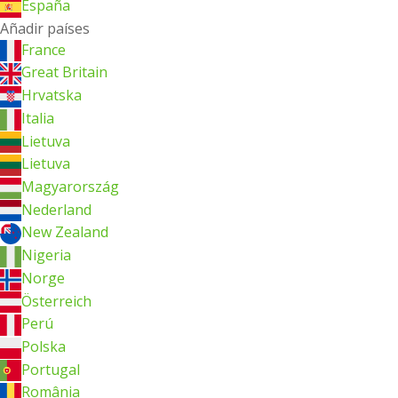
España
Añadir países
France
Great Britain
Hrvatska
Italia
Lietuva
Lietuva
Magyarország
Nederland
New Zealand
Nigeria
Norge
Österreich
Perú
Polska
Portugal
România