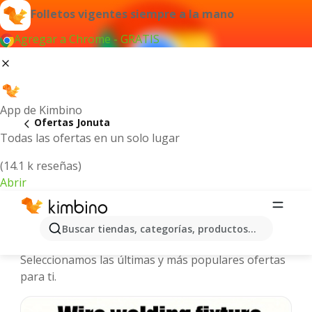
Folletos vigentes siempre a la mano
Agregar a Chrome - GRATIS
App de Kimbino
Ofertas Jonuta
Todas las ofertas en un solo lugar
(14.1 k reseñas)
Abrir
Jonuta - Folletos y ofertas más
Buscar tiendas, categorías, productos...
actuales
Seleccionamos las últimas y más populares ofertas
para ti.