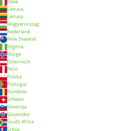
Italia
Lietuva
Lietuva
Magyarország
Nederland
New Zealand
Nigeria
Norge
Österreich
Perú
Polska
Portugal
România
Schweiz
Slovenija
Slovensko
South Africa
Srbija