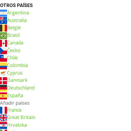
OTROS PAÍSES
Argentina
Australia
België
Brasil
Canada
Česko
Chile
Colombia
Cyprus
Danmark
Deutschland
España
Añadir países
France
Great Britain
Hrvatska