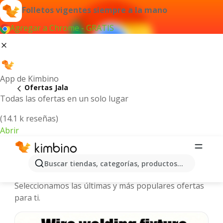
Folletos vigentes siempre a la mano
Agregar a Chrome - GRATIS
App de Kimbino
Ofertas Jala
Todas las ofertas en un solo lugar
(14.1 k reseñas)
Abrir
Jala - Folletos y ofertas más
Buscar tiendas, categorías, productos...
actuales
Seleccionamos las últimas y más populares ofertas
para ti.