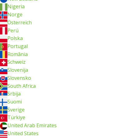
Nigeria
Norge
Österreich
Perú
Polska
Portugal
România
Schweiz
Slovenija
Slovensko
South Africa
Srbija
Suomi
Sverige
Türkiye
United Arab Emirates
United States