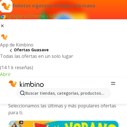
Folletos vigentes siempre a la mano
Agregar a Chrome - GRATIS
App de Kimbino
Ofertas Guasave
Todas las ofertas en un solo lugar
(14.1 k reseñas)
Abrir
Guasave - Folletos y ofertas más
Buscar tiendas, categorías, productos...
actuales
Seleccionamos las últimas y más populares ofertas
para ti.