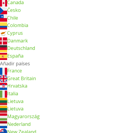
Canada
Česko
Chile
Colombia
Cyprus
Danmark
Deutschland
España
Añadir países
France
Great Britain
Hrvatska
Italia
Lietuva
Lietuva
Magyarország
Nederland
New Zealand