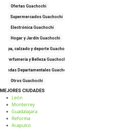
Ofertas
Guachochi
Supermercados
Guachochi
Electrónica
Guachochi
Hogar y Jardín
Guachochi
Ropa, calzado y deporte
Guachochi
Perfumería y Belleza
Guachochi
Tiendas Departamentales
Guachochi
Otros
Guachochi
MEJORES CIUDADES
León
Monterrey
Guadalajara
Reforma
Acapulco