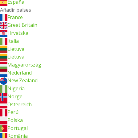
España
Añadir países
France
Great Britain
Hrvatska
Italia
Lietuva
Lietuva
Magyarország
Nederland
New Zealand
Nigeria
Norge
Österreich
Perú
Polska
Portugal
România