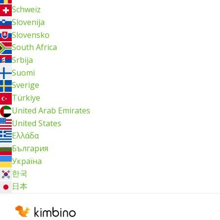
Schweiz
Slovenija
Slovensko
South Africa
Srbija
Suomi
Sverige
Türkiye
United Arab Emirates
United States
Ελλάδα
България
Україна
한국
日本