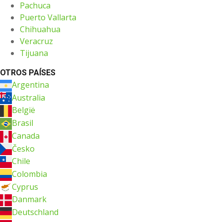
Pachuca
Puerto Vallarta
Chihuahua
Veracruz
Tijuana
OTROS PAÍSES
Argentina
Australia
België
Brasil
Canada
Česko
Chile
Colombia
Cyprus
Danmark
Deutschland