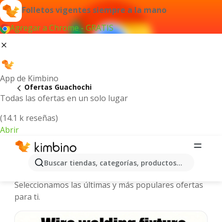
Folletos vigentes siempre a la mano
Agregar a Chrome - GRATIS
App de Kimbino
Ofertas Guachochi
Todas las ofertas en un solo lugar
(14.1 k reseñas)
Abrir
Guachochi - Folletos y ofertas más
Buscar tiendas, categorías, productos...
actuales
Seleccionamos las últimas y más populares ofertas
para ti.