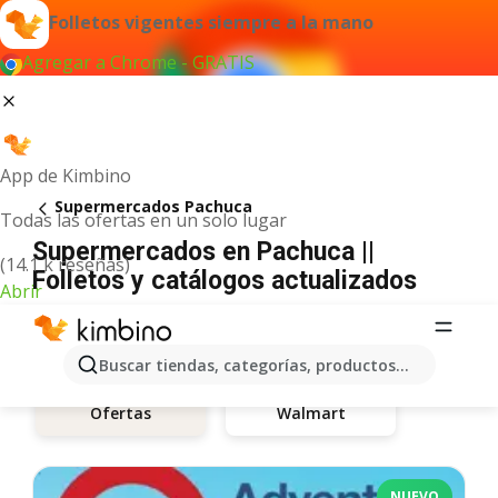
Folletos vigentes siempre a la mano
Agregar a Chrome - GRATIS
App de Kimbino
Supermercados Pachuca
Todas las ofertas en un solo lugar
Supermercados en Pachuca ||
(14.1 k reseñas)
Folletos y catálogos actualizados
Abrir
Buscar tiendas, categorías, productos...
Walmart
Ofertas
NUEVO