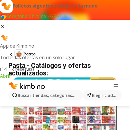
Folletos vigentes siempre a la mano
Agregar a Chrome - GRATIS
App de Kimbino
Pasta
Todas las ofertas en un solo lugar
Pasta - Catálogos y ofertas
(14.1 k reseñas)
actualizados:
Abrir
Buscar tiendas, categorías, productos...
Elegir ciudad