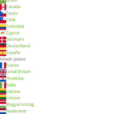
Brasil
Canada
Česko
Chile
Colombia
Cyprus
Danmark
Deutschland
España
Añadir países
France
Great Britain
Hrvatska
Italia
Lietuva
Lietuva
Magyarország
Nederland