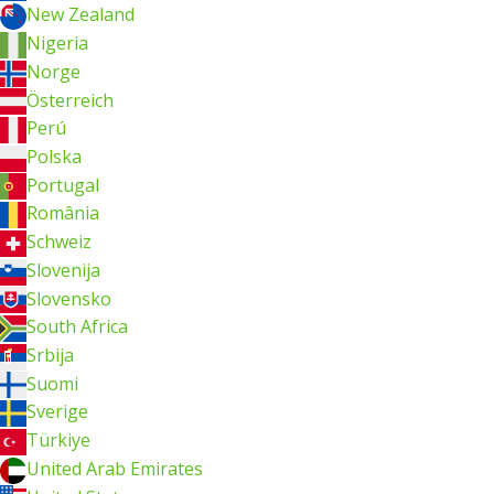
New Zealand
Nigeria
Norge
Österreich
Perú
Polska
Portugal
România
Schweiz
Slovenija
Slovensko
South Africa
Srbija
Suomi
Sverige
Türkiye
United Arab Emirates