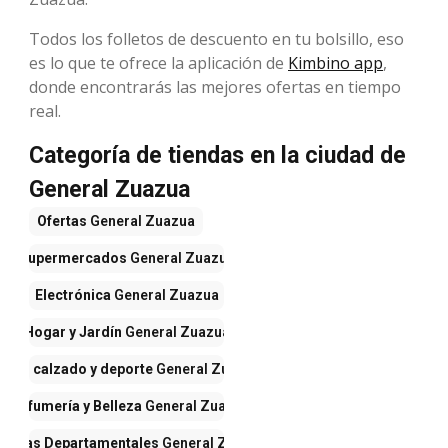
Todos los folletos de descuento en tu bolsillo, eso
es lo que te ofrece la aplicación de
Kimbino app
,
donde encontrarás las mejores ofertas en tiempo
real.
Categoría de tiendas en la ciudad de
General Zuazua
Ofertas
General Zuazua
Supermercados
General Zuazua
Electrónica
General Zuazua
Hogar y Jardín
General Zuazua
opa, calzado y deporte
General Zuazua
Perfumería y Belleza
General Zuazua
iendas Departamentales
General Zuazua