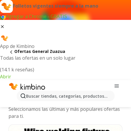
Folletos vigentes siempre a la mano
Agregar a Chrome - GRATIS
App de Kimbino
Ofertas General Zuazua
Todas las ofertas en un solo lugar
(14.1 k reseñas)
Abrir
General Zuazua - Folletos y ofertas
Buscar tiendas, categorías, productos...
más actuales
Seleccionamos las últimas y más populares ofertas
para ti.