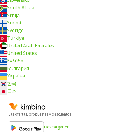
Slovensko
South Africa
Srbija
Suomi
Sverige
Türkiye
United Arab Emirates
United States
Ελλάδα
България
Україна
한국
日本
Las ofertas, propuestas y descuentos
Descargar en