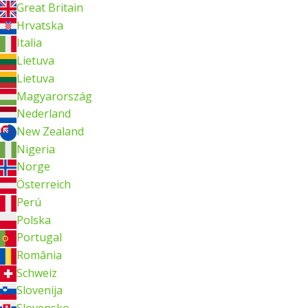
Great Britain
Hrvatska
Italia
Lietuva
Lietuva
Magyarország
Nederland
New Zealand
Nigeria
Norge
Österreich
Perú
Polska
Portugal
România
Schweiz
Slovenija