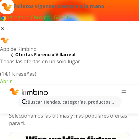
Folletos vigentes siempre a la mano
Agregar a Chrome - GRATIS
App de Kimbino
Ofertas Florencio Villarreal
Todas las ofertas en un solo lugar
(14.1 k reseñas)
Abrir
Florencio Villarreal - Folletos y
Buscar tiendas, categorías, productos...
ofertas más actuales
Seleccionamos las últimas y más populares ofertas
para ti.