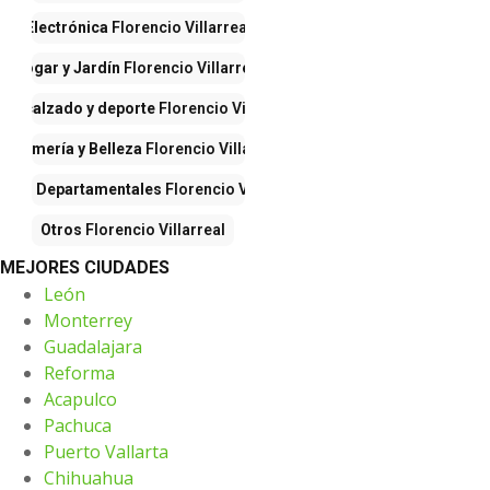
Electrónica
Florencio Villarreal
Hogar y Jardín
Florencio Villarreal
pa, calzado y deporte
Florencio Villarreal
erfumería y Belleza
Florencio Villarreal
ndas Departamentales
Florencio Villarreal
Otros
Florencio Villarreal
MEJORES CIUDADES
León
Monterrey
Guadalajara
Reforma
Acapulco
Pachuca
Puerto Vallarta
Chihuahua