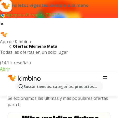
Folletos vigentes siempre a la mano
Agregar a Chrome - GRATIS
App de Kimbino
Ofertas Filomeno Mata
Todas las ofertas en un solo lugar
(14.1 k reseñas)
Abrir
Filomeno Mata - Folletos y ofertas
Buscar tiendas, categorías, productos...
más actuales
Seleccionamos las últimas y más populares ofertas
para ti.