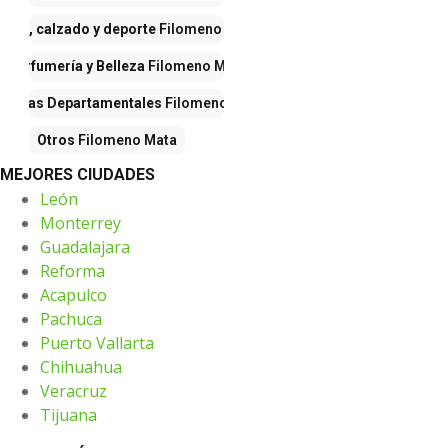
Ropa, calzado y deporte
Filomeno Mata
Perfumería y Belleza
Filomeno Mata
iendas Departamentales
Filomeno Mata
Otros
Filomeno Mata
MEJORES CIUDADES
León
Monterrey
Guadalajara
Reforma
Acapulco
Pachuca
Puerto Vallarta
Chihuahua
Veracruz
Tijuana