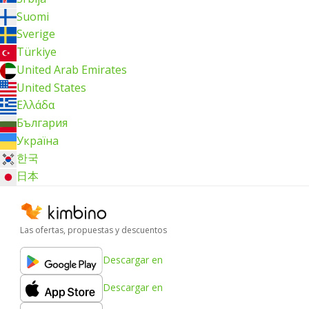
Suomi
Sverige
Türkiye
United Arab Emirates
United States
Ελλάδα
България
Україна
한국
日本
Las ofertas, propuestas y descuentos
Descargar en
Descargar en