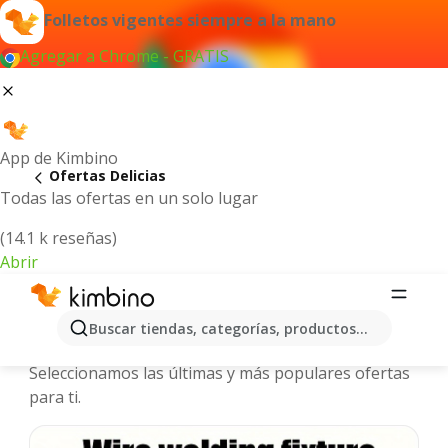
Folletos vigentes siempre a la mano
Agregar a Chrome - GRATIS
App de Kimbino
Ofertas Delicias
Todas las ofertas en un solo lugar
(14.1 k reseñas)
Abrir
Delicias - Folletos y ofertas más
Buscar tiendas, categorías, productos...
actuales
Seleccionamos las últimas y más populares ofertas
para ti.