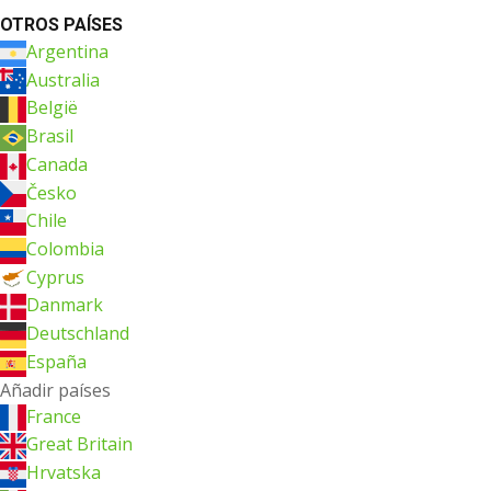
OTROS PAÍSES
Argentina
Australia
België
Brasil
Canada
Česko
Chile
Colombia
Cyprus
Danmark
Deutschland
España
Añadir países
France
Great Britain
Hrvatska