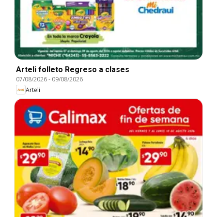
Arteli folleto Regreso a clases
07/08/2026
-
09/08/2026
Arteli