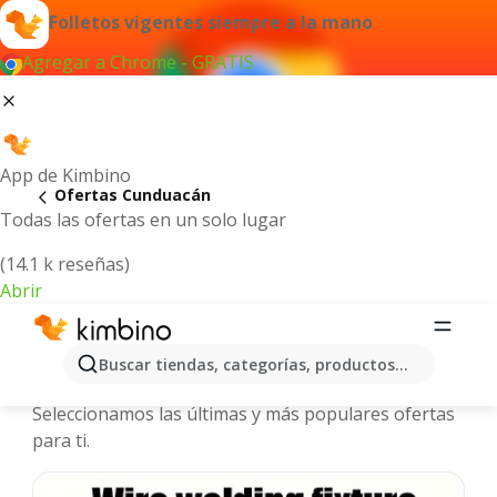
Folletos vigentes siempre a la mano
Agregar a Chrome - GRATIS
App de Kimbino
Ofertas Cunduacán
Todas las ofertas en un solo lugar
(14.1 k reseñas)
Abrir
Cunduacán - Folletos y ofertas más
Buscar tiendas, categorías, productos...
actuales
Seleccionamos las últimas y más populares ofertas
para ti.