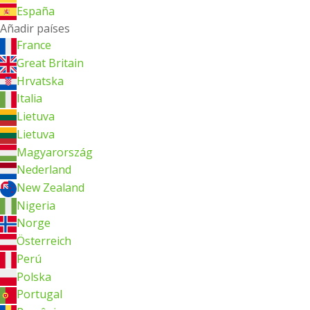
España
Añadir países
France
Great Britain
Hrvatska
Italia
Lietuva
Lietuva
Magyarország
Nederland
New Zealand
Nigeria
Norge
Österreich
Perú
Polska
Portugal