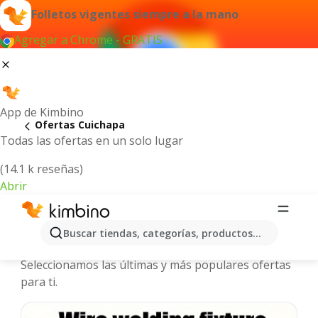
Folletos vigentes siempre a la mano
Agregar a Chrome - GRATIS
App de Kimbino
Ofertas Cuichapa
Todas las ofertas en un solo lugar
(14.1 k reseñas)
Abrir
Cuichapa - Folletos y ofertas más
Buscar tiendas, categorías, productos...
actuales
Seleccionamos las últimas y más populares ofertas
para ti.