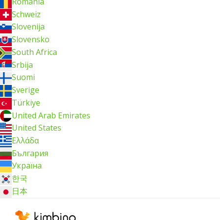
România
Schweiz
Slovenija
Slovensko
South Africa
Srbija
Suomi
Sverige
Türkiye
United Arab Emirates
United States
Ελλάδα
България
Україна
한국
日本