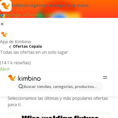
Folletos vigentes siempre a la mano
Agregar a Chrome - GRATIS
App de Kimbino
Ofertas Copala
Todas las ofertas en un solo lugar
(14.1 k reseñas)
Abrir
Copala - Folletos y ofertas más
Buscar tiendas, categorías, productos...
actuales
Seleccionamos las últimas y más populares ofertas
para ti.