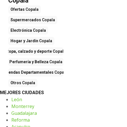
Copala
Ofertas
Copala
Supermercados
Copala
Electrónica
Copala
Hogar y Jardín
Copala
Ropa, calzado y deporte
Copala
Perfumería y Belleza
Copala
Tiendas Departamentales
Copala
Otros
Copala
MEJORES CIUDADES
León
Monterrey
Guadalajara
Reforma
Acapulco