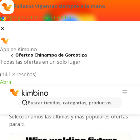
Folletos vigentes siempre a la mano
Agregar a Chrome - GRATIS
App de Kimbino
Ofertas Chinampa de Gorostiza
Todas las ofertas en un solo lugar
(14.1 k reseñas)
Abrir
Chinampa de Gorostiza - Folletos y
Buscar tiendas, categorías, productos...
ofertas más actuales
Seleccionamos las últimas y más populares ofertas
para ti.