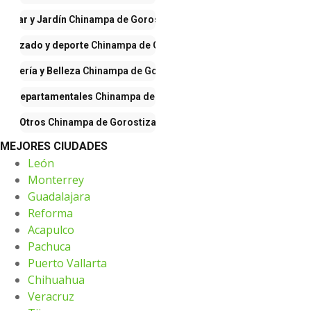
Hogar y Jardín
Chinampa de Gorostiza
, calzado y deporte
Chinampa de Gorostiza
fumería y Belleza
Chinampa de Gorostiza
as Departamentales
Chinampa de Gorostiza
Otros
Chinampa de Gorostiza
MEJORES CIUDADES
León
Monterrey
Guadalajara
Reforma
Acapulco
Pachuca
Puerto Vallarta
Chihuahua
Veracruz