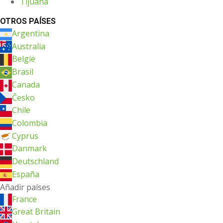
Tijuana
OTROS PAÍSES
Argentina
Australia
België
Brasil
Canada
Česko
Chile
Colombia
Cyprus
Danmark
Deutschland
España
Añadir países
France
Great Britain