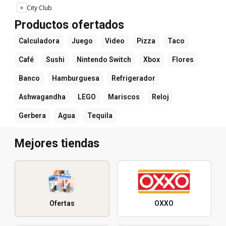
City Club
Productos ofertados
Calculadora
Juego
Video
Pizza
Taco
Café
Sushi
Nintendo Switch
Xbox
Flores
Banco
Hamburguesa
Refrigerador
Ashwagandha
LEGO
Mariscos
Reloj
Gerbera
Agua
Tequila
Mejores tiendas
Ofertas
OXXO