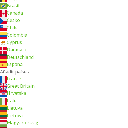
Brasil
Canada
Česko
Chile
Colombia
Cyprus
Danmark
Deutschland
España
Añadir países
France
Great Britain
Hrvatska
Italia
Lietuva
Lietuva
Magyarország