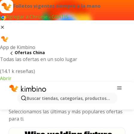
Folletos vigentes siempre a la mano
Agregar a Chrome - GRATIS
App de Kimbino
Ofertas China
Todas las ofertas en un solo lugar
(14.1 k reseñas)
Abrir
China - Folletos y ofertas más
Buscar tiendas, categorías, productos...
actuales
Seleccionamos las últimas y más populares ofertas
para ti.