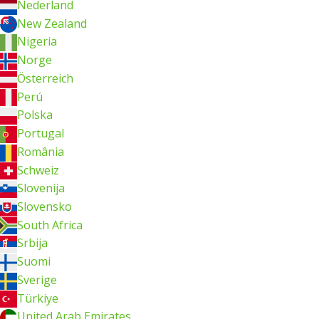
Nederland
New Zealand
Nigeria
Norge
Österreich
Perú
Polska
Portugal
România
Schweiz
Slovenija
Slovensko
South Africa
Srbija
Suomi
Sverige
Türkiye
United Arab Emirates