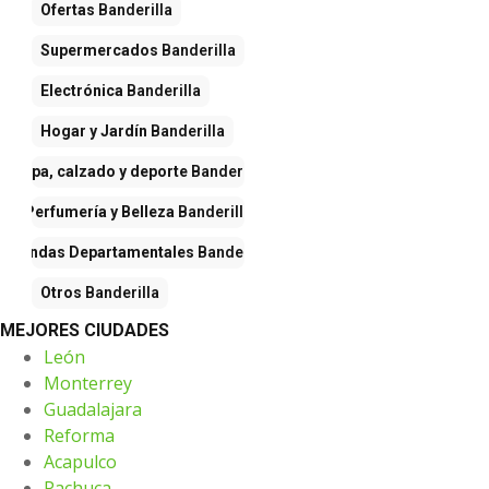
Ofertas
Banderilla
Supermercados
Banderilla
Electrónica
Banderilla
Hogar y Jardín
Banderilla
Ropa, calzado y deporte
Banderilla
Perfumería y Belleza
Banderilla
Tiendas Departamentales
Banderilla
Otros
Banderilla
MEJORES CIUDADES
León
Monterrey
Guadalajara
Reforma
Acapulco
Pachuca