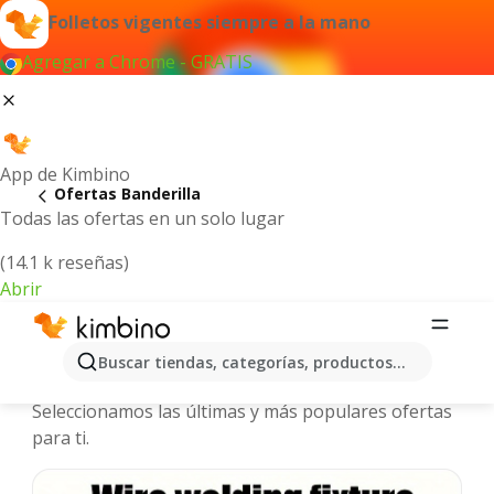
Folletos vigentes siempre a la mano
Agregar a Chrome - GRATIS
App de Kimbino
Ofertas Banderilla
Todas las ofertas en un solo lugar
(14.1 k reseñas)
Abrir
Banderilla - Folletos y ofertas más
Buscar tiendas, categorías, productos...
actuales
Seleccionamos las últimas y más populares ofertas
para ti.