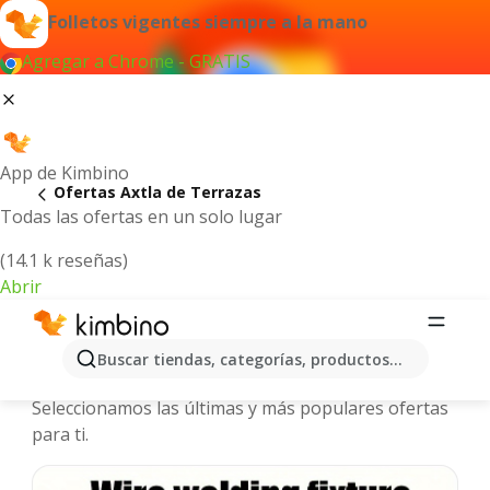
Folletos vigentes siempre a la mano
Agregar a Chrome - GRATIS
App de Kimbino
Ofertas Axtla de Terrazas
Todas las ofertas en un solo lugar
(14.1 k reseñas)
Abrir
Axtla de Terrazas - Folletos y ofertas
Buscar tiendas, categorías, productos...
más actuales
Seleccionamos las últimas y más populares ofertas
para ti.