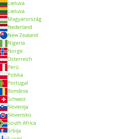
Lietuva
Lietuva
Magyarország
Nederland
New Zealand
Nigeria
Norge
Österreich
Perú
Polska
Portugal
România
Schweiz
Slovenija
Slovensko
South Africa
Srbija
Suomi