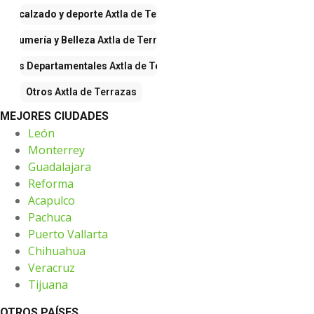
pa, calzado y deporte
Axtla de Terrazas
Perfumería y Belleza
Axtla de Terrazas
endas Departamentales
Axtla de Terrazas
Otros
Axtla de Terrazas
MEJORES CIUDADES
León
Monterrey
Guadalajara
Reforma
Acapulco
Pachuca
Puerto Vallarta
Chihuahua
Veracruz
Tijuana
OTROS PAÍSES