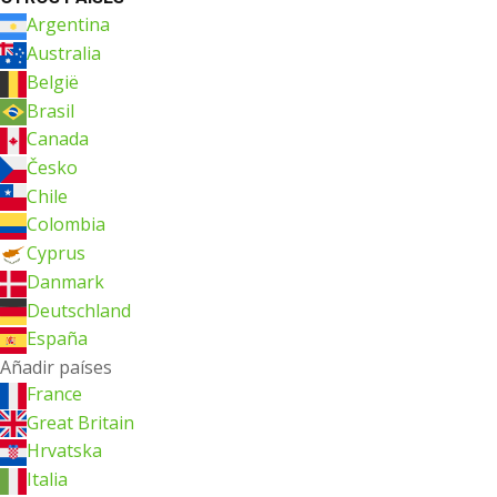
Argentina
Australia
België
Brasil
Canada
Česko
Chile
Colombia
Cyprus
Danmark
Deutschland
España
Añadir países
France
Great Britain
Hrvatska
Italia