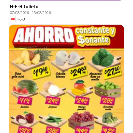
H-E-B folleto
07/08/2026
-
13/08/2026
H-E-B