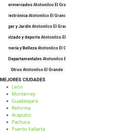
Supermercados
Atotonilco El Grande
Electrónica
Atotonilco El Grande
Hogar y Jardín
Atotonilco El Grande
a, calzado y deporte
Atotonilco El Grande
erfumería y Belleza
Atotonilco El Grande
ndas Departamentales
Atotonilco El Grande
Otros
Atotonilco El Grande
MEJORES CIUDADES
León
Monterrey
Guadalajara
Reforma
Acapulco
Pachuca
Puerto Vallarta