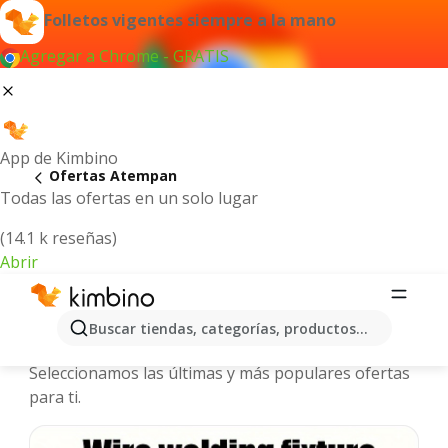
Folletos vigentes siempre a la mano
Agregar a Chrome - GRATIS
App de Kimbino
Ofertas Atempan
Todas las ofertas en un solo lugar
(14.1 k reseñas)
Abrir
Atempan - Folletos y ofertas más
Buscar tiendas, categorías, productos...
actuales
Seleccionamos las últimas y más populares ofertas
para ti.