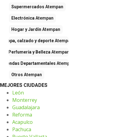
Supermercados
Atempan
Electrónica
Atempan
Hogar y Jardín
Atempan
Ropa, calzado y deporte
Atempan
Perfumería y Belleza
Atempan
Tiendas Departamentales
Atempan
Otros
Atempan
MEJORES CIUDADES
León
Monterrey
Guadalajara
Reforma
Acapulco
Pachuca
Puerto Vallarta