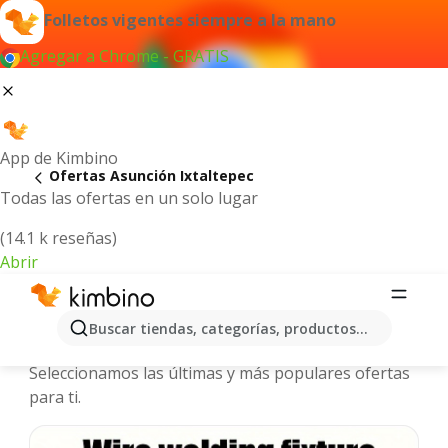
Folletos vigentes siempre a la mano
Agregar a Chrome - GRATIS
App de Kimbino
Ofertas Asunción Ixtaltepec
Todas las ofertas en un solo lugar
(14.1 k reseñas)
Abrir
Asunción Ixtaltepec - Folletos y
Buscar tiendas, categorías, productos...
ofertas más actuales
Seleccionamos las últimas y más populares ofertas
para ti.