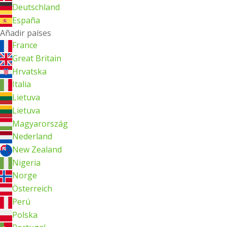
Deutschland
España
Añadir países
France
Great Britain
Hrvatska
Italia
Lietuva
Lietuva
Magyarország
Nederland
New Zealand
Nigeria
Norge
Österreich
Perú
Polska