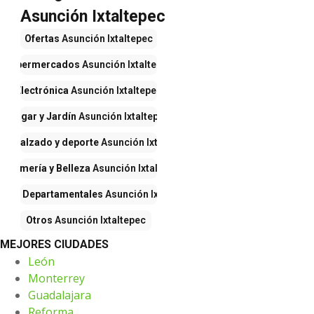
Asunción Ixtaltepec
Ofertas
Asunción Ixtaltepec
Supermercados
Asunción Ixtaltepec
Electrónica
Asunción Ixtaltepec
Hogar y Jardín
Asunción Ixtaltepec
pa, calzado y deporte
Asunción Ixtaltepec
erfumería y Belleza
Asunción Ixtaltepec
ndas Departamentales
Asunción Ixtaltepec
Otros
Asunción Ixtaltepec
MEJORES CIUDADES
León
Monterrey
Guadalajara
Reforma