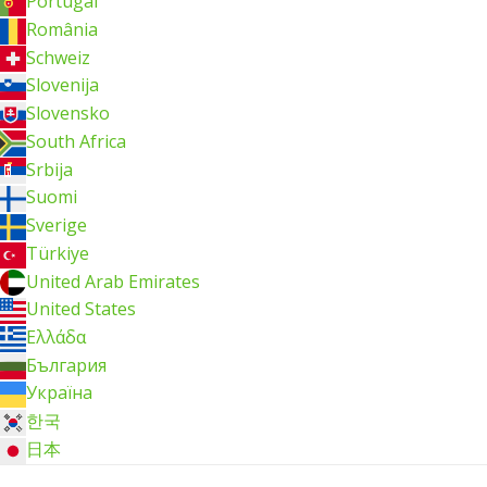
Portugal
România
Schweiz
Slovenija
Slovensko
South Africa
Srbija
Suomi
Sverige
Türkiye
United Arab Emirates
United States
Ελλάδα
България
Україна
한국
日本