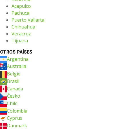
Acapulco
Pachuca
Puerto Vallarta
Chihuahua
Veracruz
Tijuana
OTROS PAÍSES
Argentina
Australia
België
Brasil
Canada
Česko
Chile
Colombia
Cyprus
Danmark