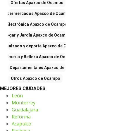
Ofertas
Apaxco de Ocampo
Supermercados
Apaxco de Ocampo
Electrónica
Apaxco de Ocampo
Hogar y Jardín
Apaxco de Ocampo
pa, calzado y deporte
Apaxco de Ocampo
erfumería y Belleza
Apaxco de Ocampo
ndas Departamentales
Apaxco de Ocampo
Otros
Apaxco de Ocampo
MEJORES CIUDADES
León
Monterrey
Guadalajara
Reforma
Acapulco
Pachuca