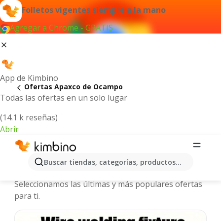
Folletos vigentes siempre a la mano
Agregar a Chrome - GRATIS
App de Kimbino
Ofertas Apaxco de Ocampo
Todas las ofertas en un solo lugar
(14.1 k reseñas)
Abrir
Apaxco de Ocampo - Folletos y
Buscar tiendas, categorías, productos...
ofertas más actuales
Seleccionamos las últimas y más populares ofertas
para ti.