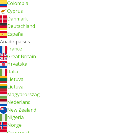
Colombia
Cyprus
Danmark
Deutschland
España
Añadir países
France
Great Britain
Hrvatska
Italia
Lietuva
Lietuva
Magyarország
Nederland
New Zealand
Nigeria
Norge
Österreich