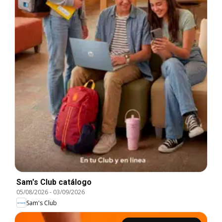
Sam's Club catálogo
05/08/2026
-
03/09/2026
Sam's Club