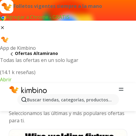
Folletos vigentes siempre a la mano
Agregar a Chrome - GRATIS
App de Kimbino
Ofertas Altamirano
Todas las ofertas en un solo lugar
(14.1 k reseñas)
Abrir
Altamirano - Folletos y ofertas más
Buscar tiendas, categorías, productos...
actuales
Seleccionamos las últimas y más populares ofertas
para ti.