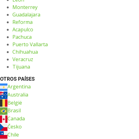
Monterrey
Guadalajara
Reforma
Acapulco
Pachuca
Puerto Vallarta
Chihuahua
Veracruz
Tijuana
OTROS PAÍSES
Argentina
Australia
België
Brasil
Canada
Česko
Chile