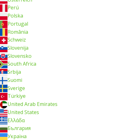
Perú
Polska
Portugal
România
Schweiz
Slovenija
Slovensko
South Africa
Srbija
Suomi
Sverige
Türkiye
United Arab Emirates
United States
Ελλάδα
България
Україна