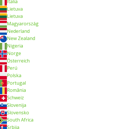
Italia
Lietuva
Lietuva
Magyarország
Nederland
New Zealand
Nigeria
Norge
Österreich
Perú
Polska
Portugal
România
Schweiz
Slovenija
Slovensko
South Africa
Srbija