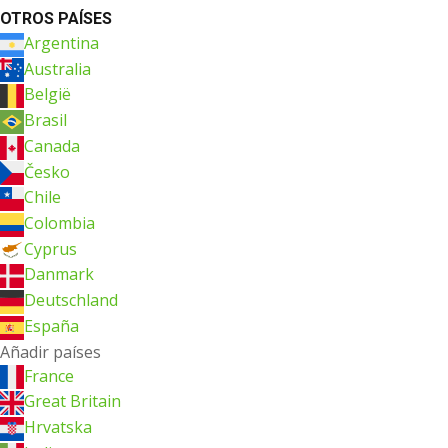
OTROS PAÍSES
Argentina
Australia
België
Brasil
Canada
Česko
Chile
Colombia
Cyprus
Danmark
Deutschland
España
Añadir países
France
Great Britain
Hrvatska