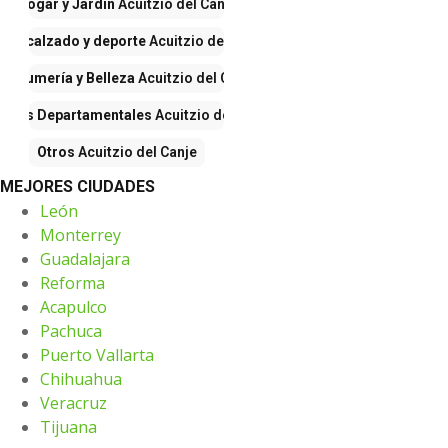
Hogar y Jardín
Acuitzio del Canje
pa, calzado y deporte
Acuitzio del Canje
Perfumería y Belleza
Acuitzio del Canje
endas Departamentales
Acuitzio del Canje
Otros
Acuitzio del Canje
MEJORES CIUDADES
León
Monterrey
Guadalajara
Reforma
Acapulco
Pachuca
Puerto Vallarta
Chihuahua
Veracruz
Tijuana