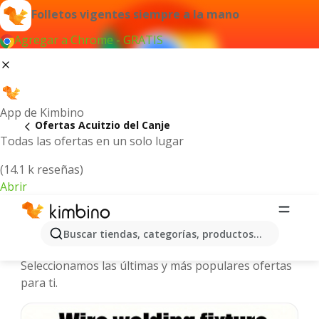
Folletos vigentes siempre a la mano
Agregar a Chrome - GRATIS
App de Kimbino
Ofertas Acuitzio del Canje
Todas las ofertas en un solo lugar
(14.1 k reseñas)
Abrir
Acuitzio del Canje - Folletos y
Buscar tiendas, categorías, productos...
ofertas más actuales
Seleccionamos las últimas y más populares ofertas
para ti.