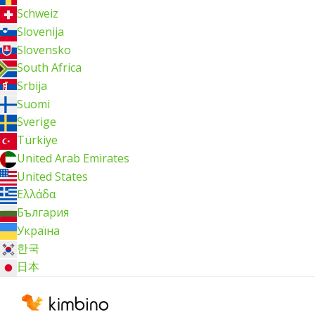
Schweiz
Slovenija
Slovensko
South Africa
Srbija
Suomi
Sverige
Türkiye
United Arab Emirates
United States
Ελλάδα
България
Україна
한국
日本