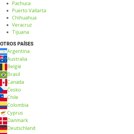
Pachuca
Puerto Vallarta
Chihuahua
Veracruz
Tijuana
OTROS PAÍSES
Argentina
Australia
België
Brasil
Canada
Česko
Chile
Colombia
Cyprus
Danmark
Deutschland