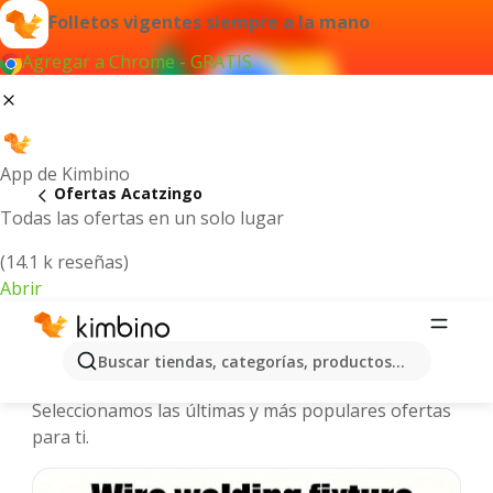
Folletos vigentes siempre a la mano
Agregar a Chrome - GRATIS
App de Kimbino
Ofertas Acatzingo
Todas las ofertas en un solo lugar
(14.1 k reseñas)
Abrir
Acatzingo - Folletos y ofertas más
Buscar tiendas, categorías, productos...
actuales
Seleccionamos las últimas y más populares ofertas
para ti.