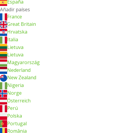
España
Añadir países
France
Great Britain
Hrvatska
Italia
Lietuva
Lietuva
Magyarország
Nederland
New Zealand
Nigeria
Norge
Österreich
Perú
Polska
Portugal
România