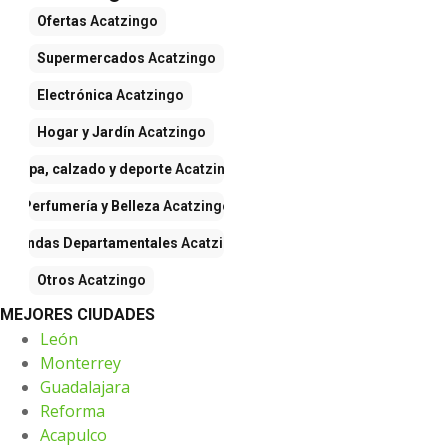
Ofertas
Acatzingo
Supermercados
Acatzingo
Electrónica
Acatzingo
Hogar y Jardín
Acatzingo
Ropa, calzado y deporte
Acatzingo
Perfumería y Belleza
Acatzingo
Tiendas Departamentales
Acatzingo
Otros
Acatzingo
MEJORES CIUDADES
León
Monterrey
Guadalajara
Reforma
Acapulco