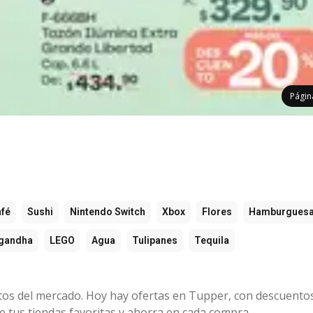
Pági
fé
Sushi
Nintendo Switch
Xbox
Flores
Hamburgues
gandha
LEGO
Agua
Tulipanes
Tequila
os del mercado. Hoy hay ofertas en Tupper, con descuento
de tus tiendas favoritas y ahorra en cada compra.