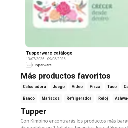
Tupperware catálogo
13/07/2026
-
09/08/2026
Tupperware
Más productos favoritos
Calculadora
Juego
Video
Pizza
Taco
Ca
Banco
Mariscos
Refrigerador
Reloj
Ashwa
Tupper
Con Kimbino encontrarás los productos más barat
disponibles en 1 folletos. Investiga los catálogos 