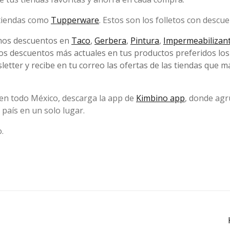
 tiendas como
Tupperware
. Estos son los folletos con descu
mos descuentos en
Taco
,
Gerbera
,
Pintura
,
Impermeabilizan
os descuentos más actuales en tus productos preferidos los
tter y recibe en tu correo las ofertas de las tiendas que m
en todo México, descarga la app de
Kimbino app
, donde ag
país en un solo lugar.
.