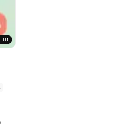
na
115
a
s