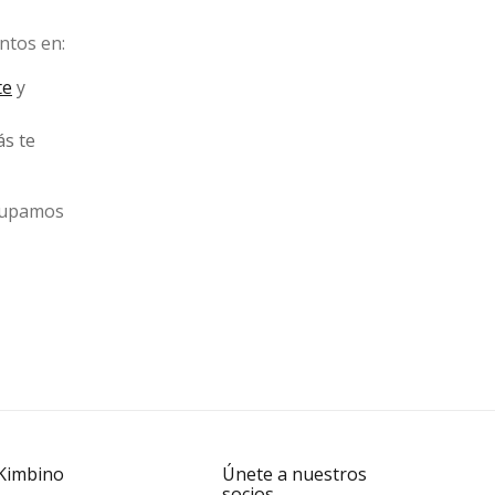
entos en:
te
y
ás te
rupamos
Kimbino
Únete a nuestros
socios