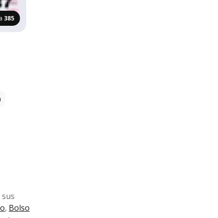
na
385
a
 sus
io
,
Bolso