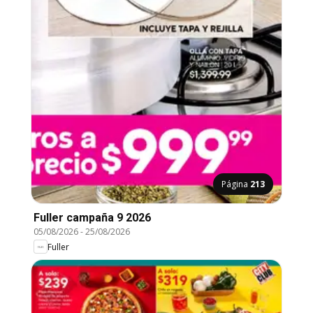
Página
213
Fuller campaña 9 2026
05/08/2026
-
25/08/2026
Fuller