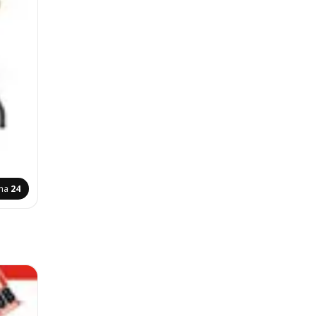
ina
24