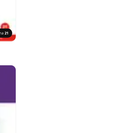
ina
21