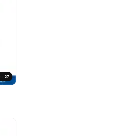
ina
27