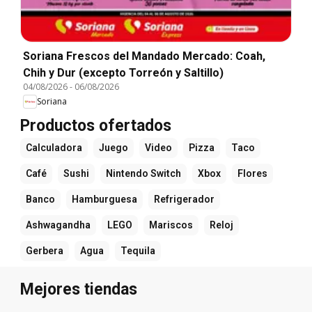
Soriana Frescos del Mandado Mercado: Coah,
Chih y Dur (excepto Torreón y Saltillo)
04/08/2026
-
06/08/2026
Soriana
Productos ofertados
Calculadora
Juego
Video
Pizza
Taco
Café
Sushi
Nintendo Switch
Xbox
Flores
Banco
Hamburguesa
Refrigerador
Ashwagandha
LEGO
Mariscos
Reloj
Gerbera
Agua
Tequila
Mejores tiendas