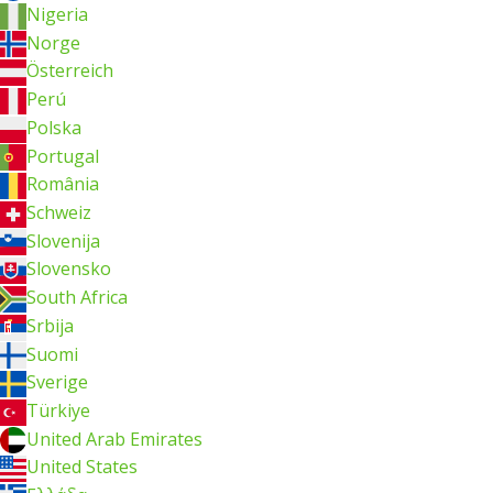
Nigeria
Norge
Österreich
Perú
Polska
Portugal
România
Schweiz
Slovenija
Slovensko
South Africa
Srbija
Suomi
Sverige
Türkiye
United Arab Emirates
United States