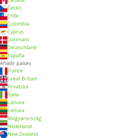
Česko
Chile
Colombia
Cyprus
Danmark
Deutschland
España
Añadir países
France
Great Britain
Hrvatska
Italia
Lietuva
Lietuva
Magyarország
Nederland
New Zealand