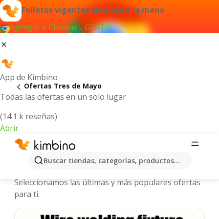
Folletos vigentes siempre a la mano
Agregar a Chrome - GRATIS
App de Kimbino
Ofertas Tres de Mayo
Todas las ofertas en un solo lugar
(14.1 k reseñas)
Abrir
Tres de Mayo - Folletos y ofertas
Buscar tiendas, categorías, productos...
más actuales
Seleccionamos las últimas y más populares ofertas
para ti.