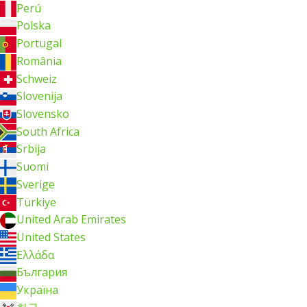
Perú
Polska
Portugal
România
Schweiz
Slovenija
Slovensko
South Africa
Srbija
Suomi
Sverige
Türkiye
United Arab Emirates
United States
Ελλάδα
България
Україна