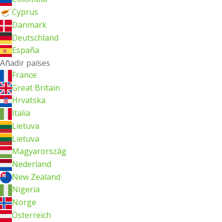
Cyprus
Danmark
Deutschland
España
Añadir países
France
Great Britain
Hrvatska
Italia
Lietuva
Lietuva
Magyarország
Nederland
New Zealand
Nigeria
Norge
Österreich