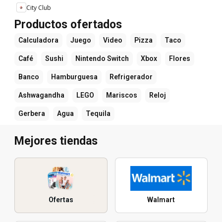
City Club
Productos ofertados
Calculadora
Juego
Video
Pizza
Taco
Café
Sushi
Nintendo Switch
Xbox
Flores
Banco
Hamburguesa
Refrigerador
Ashwagandha
LEGO
Mariscos
Reloj
Gerbera
Agua
Tequila
Mejores tiendas
Ofertas
Walmart