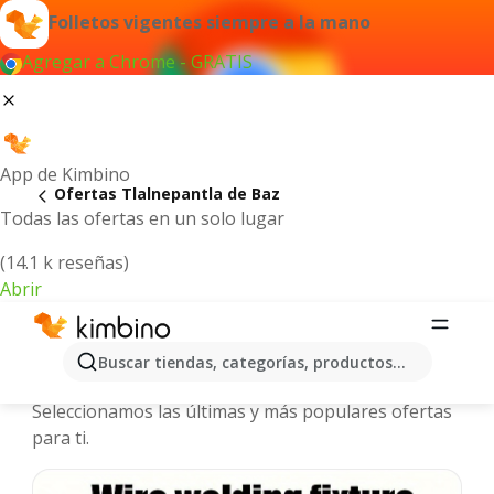
Folletos vigentes siempre a la mano
Agregar a Chrome - GRATIS
App de Kimbino
Ofertas Tlalnepantla de Baz
Todas las ofertas en un solo lugar
(14.1 k reseñas)
Abrir
Tlalnepantla de Baz - Folletos y
Buscar tiendas, categorías, productos...
ofertas más actuales
Seleccionamos las últimas y más populares ofertas
para ti.