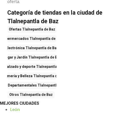
oferta.
Categoría de tiendas en la ciudad de
Tlalnepantla de Baz
Ofertas
Tlalnepantla de Baz
Supermercados
Tlalnepantla de Baz
Electrónica
Tlalnepantla de Baz
Hogar y Jardín
Tlalnepantla de Baz
a, calzado y deporte
Tlalnepantla de Baz
erfumería y Belleza
Tlalnepantla de Baz
ndas Departamentales
Tlalnepantla de Baz
Otros
Tlalnepantla de Baz
MEJORES CIUDADES
León