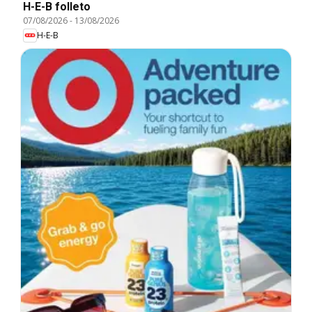
H-E-B folleto
07/08/2026
-
13/08/2026
H-E-B