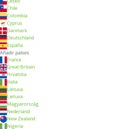
Česko
Chile
Colombia
Cyprus
Danmark
Deutschland
España
Añadir países
France
Great Britain
Hrvatska
Italia
Lietuva
Lietuva
Magyarország
Nederland
New Zealand
Nigeria