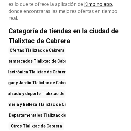
es lo que te ofrece la aplicación de
Kimbino app
,
donde encontrarás las mejores ofertas en tiempo
real.
Categoría de tiendas en la ciudad de
Tlalixtac de Cabrera
Ofertas
Tlalixtac de Cabrera
Supermercados
Tlalixtac de Cabrera
Electrónica
Tlalixtac de Cabrera
Hogar y Jardín
Tlalixtac de Cabrera
a, calzado y deporte
Tlalixtac de Cabrera
erfumería y Belleza
Tlalixtac de Cabrera
ndas Departamentales
Tlalixtac de Cabrera
Otros
Tlalixtac de Cabrera