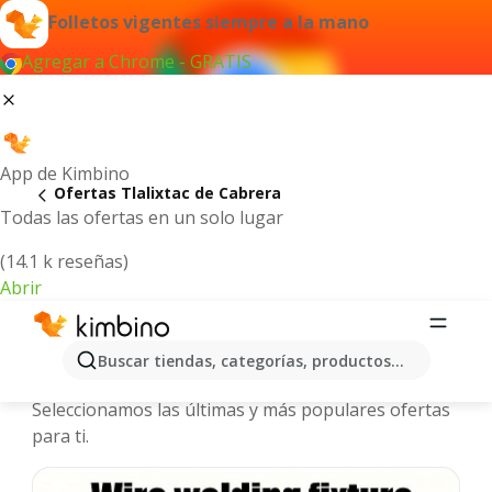
Folletos vigentes siempre a la mano
Agregar a Chrome - GRATIS
App de Kimbino
Ofertas Tlalixtac de Cabrera
Todas las ofertas en un solo lugar
(14.1 k reseñas)
Abrir
Tlalixtac de Cabrera - Folletos y
Buscar tiendas, categorías, productos...
ofertas más actuales
Seleccionamos las últimas y más populares ofertas
para ti.