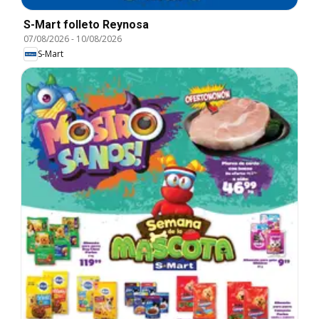
S-Mart folleto Reynosa
07/08/2026
-
10/08/2026
S-Mart