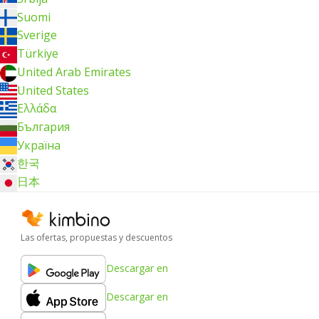
Suomi
Sverige
Türkiye
United Arab Emirates
United States
Ελλάδα
България
Україна
한국
日本
Las ofertas, propuestas y descuentos
Descargar en
Descargar en