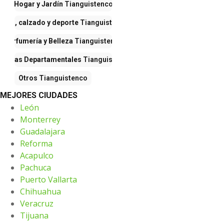
Hogar y Jardín
Tianguistenco
Ropa, calzado y deporte
Tianguistenco
Perfumería y Belleza
Tianguistenco
iendas Departamentales
Tianguistenco
Otros
Tianguistenco
MEJORES CIUDADES
León
Monterrey
Guadalajara
Reforma
Acapulco
Pachuca
Puerto Vallarta
Chihuahua
Veracruz
Tijuana