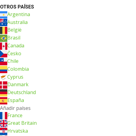
OTROS PAÍSES
Argentina
Australia
België
Brasil
Canada
Česko
Chile
Colombia
Cyprus
Danmark
Deutschland
España
Añadir países
France
Great Britain
Hrvatska