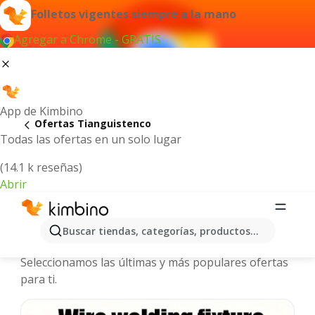
Folletos vigentes siempre a la mano
Agregar a Chrome - GRATIS
App de Kimbino
Ofertas Tianguistenco
Todas las ofertas en un solo lugar
(14.1 k reseñas)
Abrir
Tianguistenco - Folletos y ofertas
Buscar tiendas, categorías, productos...
más actuales
Seleccionamos las últimas y más populares ofertas
para ti.