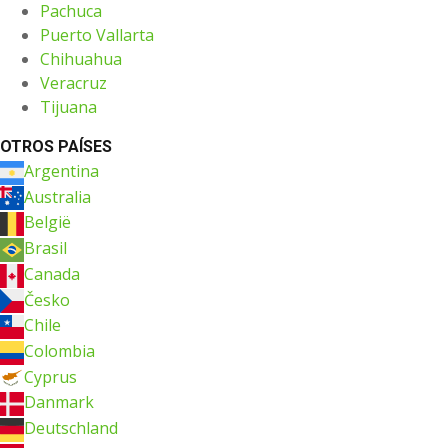
Pachuca
Puerto Vallarta
Chihuahua
Veracruz
Tijuana
OTROS PAÍSES
Argentina
Australia
België
Brasil
Canada
Česko
Chile
Colombia
Cyprus
Danmark
Deutschland