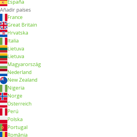
España
Añadir países
France
Great Britain
Hrvatska
Italia
Lietuva
Lietuva
Magyarország
Nederland
New Zealand
Nigeria
Norge
Österreich
Perú
Polska
Portugal
România