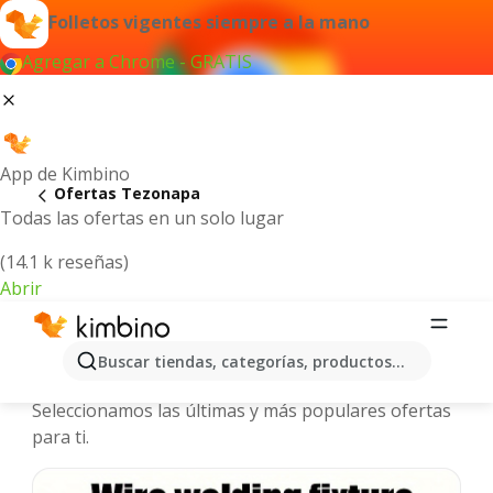
Folletos vigentes siempre a la mano
Agregar a Chrome - GRATIS
App de Kimbino
Ofertas Tezonapa
Todas las ofertas en un solo lugar
(14.1 k reseñas)
Abrir
Tezonapa - Folletos y ofertas más
Buscar tiendas, categorías, productos...
actuales
Seleccionamos las últimas y más populares ofertas
para ti.