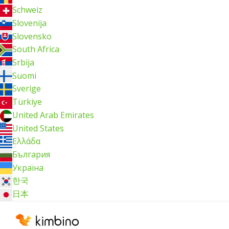
Schweiz
Slovenija
Slovensko
South Africa
Srbija
Suomi
Sverige
Türkiye
United Arab Emirates
United States
Ελλάδα
България
Україна
한국
日本