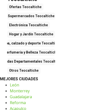
Ofertas
Teocaltiche
Supermercados
Teocaltiche
Electrónica
Teocaltiche
Hogar y Jardín
Teocaltiche
Ropa, calzado y deporte
Teocaltiche
Perfumería y Belleza
Teocaltiche
Tiendas Departamentales
Teocaltiche
Otros
Teocaltiche
MEJORES CIUDADES
León
Monterrey
Guadalajara
Reforma
Acapulco