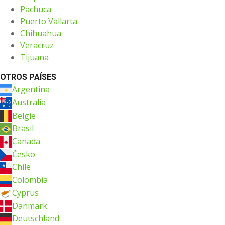
Pachuca
Puerto Vallarta
Chihuahua
Veracruz
Tijuana
OTROS PAÍSES
Argentina
Australia
België
Brasil
Canada
Česko
Chile
Colombia
Cyprus
Danmark
Deutschland