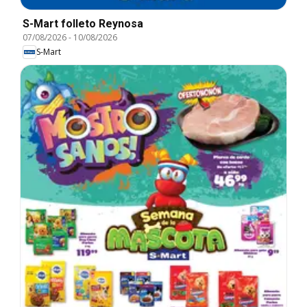
S-Mart folleto Reynosa
07/08/2026
-
10/08/2026
S-Mart