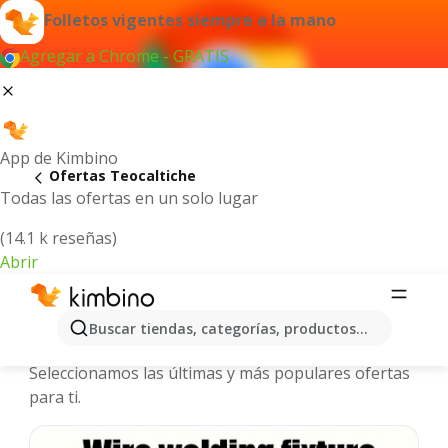
Folletos vigentes siempre a la mano
Agregar a Chrome - GRATIS
App de Kimbino
Ofertas Teocaltiche
Todas las ofertas en un solo lugar
(14.1 k reseñas)
Abrir
Teocaltiche - Folletos y ofertas más
Buscar tiendas, categorías, productos...
actuales
Seleccionamos las últimas y más populares ofertas
para ti.