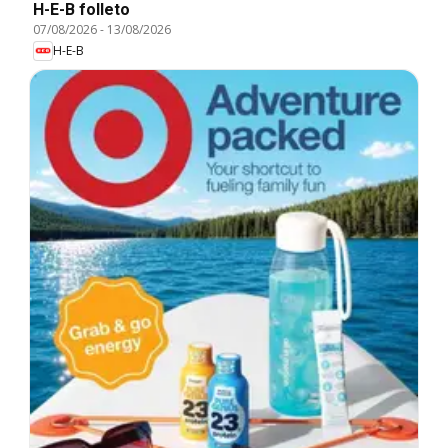
H-E-B folleto
07/08/2026
-
13/08/2026
H-E-B