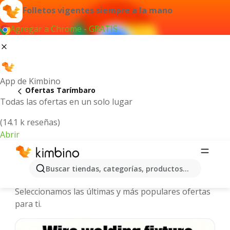
Folletos vigentes siempre a la mano
Agregar a Chrome - GRATIS
App de Kimbino
Ofertas Tarímbaro
Todas las ofertas en un solo lugar
(14.1 k reseñas)
Abrir
Tarímbaro - Folletos y ofertas más
Buscar tiendas, categorías, productos...
actuales
Seleccionamos las últimas y más populares ofertas
para ti.