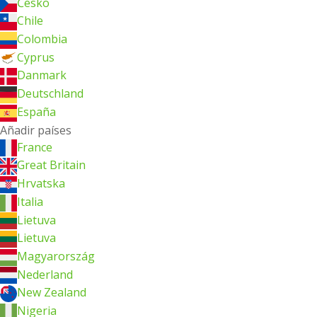
Česko
Chile
Colombia
Cyprus
Danmark
Deutschland
España
Añadir países
France
Great Britain
Hrvatska
Italia
Lietuva
Lietuva
Magyarország
Nederland
New Zealand
Nigeria