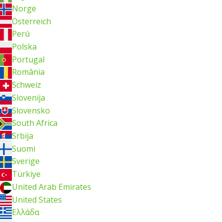
Norge
Österreich
Perú
Polska
Portugal
România
Schweiz
Slovenija
Slovensko
South Africa
Srbija
Suomi
Sverige
Türkiye
United Arab Emirates
United States
Ελλάδα